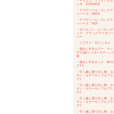
・ティムコ・ソフトシェル
ンボ 2026NEW
・アブディール・ロングス
ッパーズ NBSS
・アブディール・ロングス
ッパーズ NSF
・ロベルソン・レジオング
ップ ブラック/アイボリー
バー
・リプライ・72バッカス
・蔵出し中古ルアー ウッ
ザラ(改)ジッタースティッ
様
・蔵出し中古ロッド・BP
ドT-3
・引っ越し掘り出し物 エ
ヤン・カラーサンプルブラ
ク1
・引っ越し掘り出し物 エ
ヤン・カラーサンプルブラ
ク2
・引っ越し掘り出し物 エ
ヤン・カラーサンプルブラ
ク3
・引っ越し掘り出し物 エ