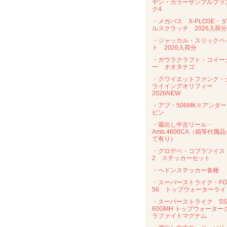
ヤン・カラーサンプルブラ
ク4
・メガバス X-PLOSE・
ルスクラッチ 2026入荷分
・ジャッカル・スリックベ
ト 2026入荷分
・ガウラクラフト・コイー
ー オオタナゴ
・クワイエットファンク・
ライイングオリフィー
2026NEW
・アブ・506MKⅡアンダ
ピン
・蔵出し中古リール・
Amb.4600CA（箱等付属品
て有り）
・グロデベ・コブラツイス
2 ステッカーセット
・ヘドンステッカー各種
・スーパーストライク・FO
56 トップウォーターライ
・スーパーストライク SS
60GMH トップウォーター
ラファイトマグナム