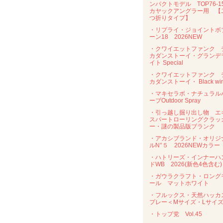
ンパクトモデル TOP76-
カヤックアングラー用 【
つ折りタイプ】
・リプライ・ジョイントボ
ーン18 2026NEW
・クワイエットファンク 
カダンストーイ・グランデ
イト Special
・クワイエットファンク 
カダンストーイ・ Black wi
・マキセラボ・ナチュラル
ーブOutdoor Spray
・引っ越し掘り出し物 エ
スパートローリングクラッ
ー・謎の製品版ブランク
・アカシブランド・オリジ
ルN°５ 2026NEWカラー
・ハトリーズ・インナーハ
ドWB 2026(新色4色含む)
・ガウラクラフト・ロング
ール マットホワイト
・フルックス・天然ハッカ
プレー＜Mサイズ・Lサイ
・トップ党 Vol.45