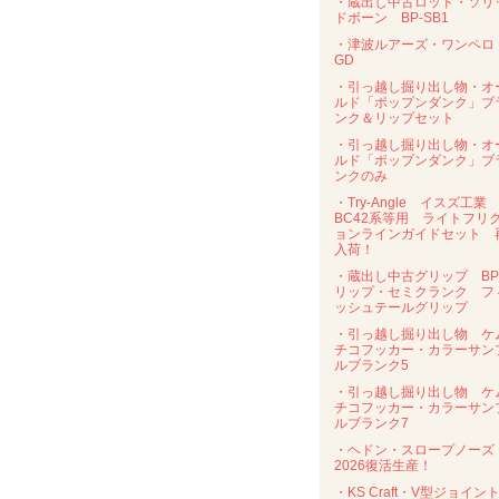
・蔵出し中古ロッド・ソリ
ドボーン BP-SB1
・津波ルアーズ・ワンペ
GD
・引っ越し掘り出し物・オ
ルド「ポップンダンク」ブ
ンク＆リップセット
・引っ越し掘り出し物・オ
ルド「ポップンダンク」ブ
ンクのみ
・Try-Angle イスズ工業
BC42系等用 ライトフリ
ョンラインガイドセット 
入荷！
・蔵出し中古グリップ B
リップ・セミクランク フ
ッシュテールグリップ
・引っ越し掘り出し物 ケ
チコフッカー・カラーサン
ルブランク5
・引っ越し掘り出し物 ケ
チコフッカー・カラーサン
ルブランク7
・ヘドン・スロープノー
2026復活生産！
・KS Craft・V型ジョイン