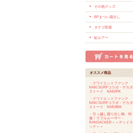
その他グッズ
BPまつい蔵出し
タナゴ部屋
鮎ルアー
オススメ商品
・クワイエットファンク
NAKI SURFコラボ・デカ
ストーイ NAKI/PK
・クワイエットファンク
NAKI SURFコラボ・デカ
ストーイ NAKI/BM
・引っ越し掘り出し物 特
価！ラブルルーザー・
RANSACKER＜＜デッド
ック＞＞