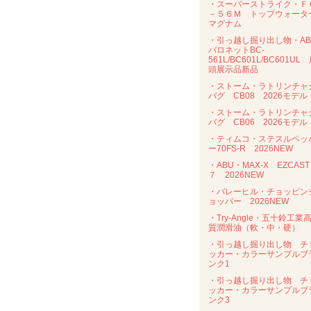
・スーパーストライク・Ｆ
－５６Ｍ トップウォータ
マグナム
・引っ越し掘り出し物・AB
バロネットBC-
561L/BC601L/BC601UL
頭展示品新品
・ストーム・ラトリンチャ
バグ CB08 2026モデル
・ストーム・ラトリンチャ
バグ CB06 2026モデル
・ティムコ・ステスルペッ
ー70FS-R 2026NEW
・ABU・MAX-X EZCAST
７ 2026NEW
・バレーヒル・チョッピン
ョッパー 2026NEW
・Try-Angle・五十鈴工業
質潤滑油（軟・中・硬）
・引っ越し掘り出し物 チ
ッカー・カラーサンプルブ
ンク1
・引っ越し掘り出し物 チ
ッカー・カラーサンプルブ
ンク3