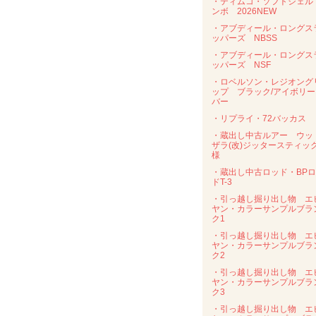
・ティムコ・ソフトシェル
ンボ 2026NEW
・アブディール・ロングス
ッパーズ NBSS
・アブディール・ロングス
ッパーズ NSF
・ロベルソン・レジオング
ップ ブラック/アイボリー
バー
・リプライ・72バッカス
・蔵出し中古ルアー ウッ
ザラ(改)ジッタースティッ
様
・蔵出し中古ロッド・BP
ドT-3
・引っ越し掘り出し物 エ
ヤン・カラーサンプルブラ
ク1
・引っ越し掘り出し物 エ
ヤン・カラーサンプルブラ
ク2
・引っ越し掘り出し物 エ
ヤン・カラーサンプルブラ
ク3
・引っ越し掘り出し物 エ