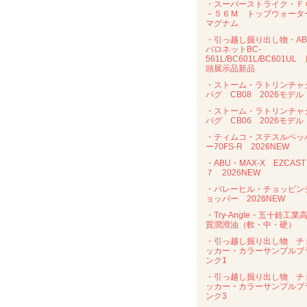
・スーパーストライク・Ｆ
－５６Ｍ トップウォータ
マグナム
・引っ越し掘り出し物・AB
バロネットBC-
561L/BC601L/BC601UL
頭展示品新品
・ストーム・ラトリンチャ
バグ CB08 2026モデル
・ストーム・ラトリンチャ
バグ CB06 2026モデル
・ティムコ・ステスルペッ
ー70FS-R 2026NEW
・ABU・MAX-X EZCAST
７ 2026NEW
・バレーヒル・チョッピン
ョッパー 2026NEW
・Try-Angle・五十鈴工業
質潤滑油（軟・中・硬）
・引っ越し掘り出し物 チ
ッカー・カラーサンプルブ
ンク1
・引っ越し掘り出し物 チ
ッカー・カラーサンプルブ
ンク3