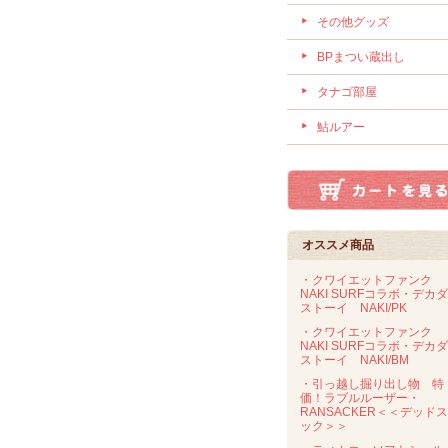
その他グッズ
BPまつい蔵出し
タナゴ部屋
鮎ルアー
オススメ商品
・クワイエットファンク
NAKI SURFコラボ・デカ
ストーイ NAKI/PK
・クワイエットファンク
NAKI SURFコラボ・デカ
ストーイ NAKI/BM
・引っ越し掘り出し物 特
価！ラブルルーザー・
RANSACKER＜＜デッド
ック＞＞