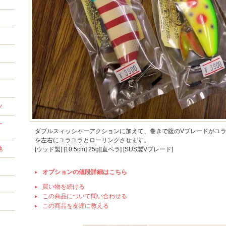
ツ
ー
ダブルスィッシャーアクションに加えて、巻きで腹のVブレードがユ
を左右にユラユラとローリングさせます。
他
[ウッド製] [10.5cm] 25g][直ペラ] [SUS製Vブレード]
オプションの値段詳細はこちら
買い物を続ける
この商品について問い合わせる
この商品を友達に教える