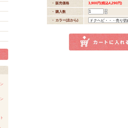
・ 販売価格
3,900円(税込4,290円)
・ 購入数
・ カラー(左から)
ダン
ダン
スト