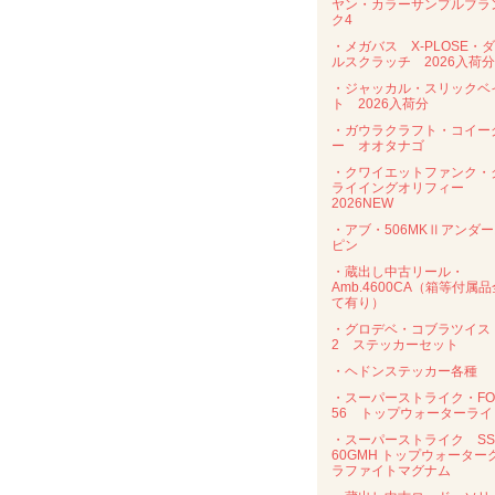
ヤン・カラーサンプルブラ
ク4
・メガバス X-PLOSE・
ルスクラッチ 2026入荷分
・ジャッカル・スリックベ
ト 2026入荷分
・ガウラクラフト・コイー
ー オオタナゴ
・クワイエットファンク・
ライイングオリフィー
2026NEW
・アブ・506MKⅡアンダ
ピン
・蔵出し中古リール・
Amb.4600CA（箱等付属品
て有り）
・グロデベ・コブラツイス
2 ステッカーセット
・ヘドンステッカー各種
・スーパーストライク・FO
56 トップウォーターライ
・スーパーストライク SS
60GMH トップウォーター
ラファイトマグナム