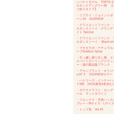
ンパクトモデル TOP76-
カヤックアングラー用 【
つ折りタイプ】
・リプライ・ジョイントボ
ーン18 2026NEW
・クワイエットファンク 
カダンストーイ・グランデ
イト Special
・クワイエットファンク 
カダンストーイ・ Black wi
・マキセラボ・ナチュラル
ーブOutdoor Spray
・引っ越し掘り出し物 エ
スパートローリングクラッ
ー・謎の製品版ブランク
・アカシブランド・オリジ
ルN°５ 2026NEWカラー
・ハトリーズ・インナーハ
ドWB 2026(新色4色含む)
・ガウラクラフト・ロング
ール マットホワイト
・フルックス・天然ハッカ
プレー＜Mサイズ・Lサイ
・トップ党 Vol.45