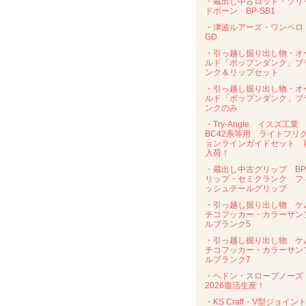
・蔵出し中古ロッド・ソリ
ドボーン BP-SB1
・津波ルアーズ・ワンペ
GD
・引っ越し掘り出し物・オ
ルド「ポップンダンク」ブ
ンク＆リップセット
・引っ越し掘り出し物・オ
ルド「ポップンダンク」ブ
ンクのみ
・Try-Angle イスズ工業
BC42系等用 ライトフリ
ョンラインガイドセット 
入荷！
・蔵出し中古グリップ B
リップ・セミクランク フ
ッシュテールグリップ
・引っ越し掘り出し物 ケ
チコフッカー・カラーサン
ルブランク5
・引っ越し掘り出し物 ケ
チコフッカー・カラーサン
ルブランク7
・ヘドン・スロープノー
2026復活生産！
・KS Craft・V型ジョイン