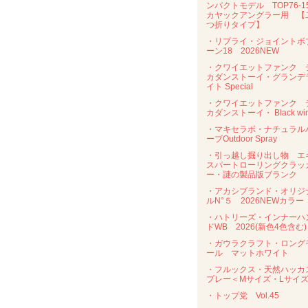
ンパクトモデル TOP76-
カヤックアングラー用 【
つ折りタイプ】
・リプライ・ジョイントボ
ーン18 2026NEW
・クワイエットファンク 
カダンストーイ・グランデ
イト Special
・クワイエットファンク 
カダンストーイ・ Black wi
・マキセラボ・ナチュラル
ーブOutdoor Spray
・引っ越し掘り出し物 エ
スパートローリングクラッ
ー・謎の製品版ブランク
・アカシブランド・オリジ
ルN°５ 2026NEWカラー
・ハトリーズ・インナーハ
ドWB 2026(新色4色含む)
・ガウラクラフト・ロング
ール マットホワイト
・フルックス・天然ハッカ
プレー＜Mサイズ・Lサイ
・トップ党 Vol.45