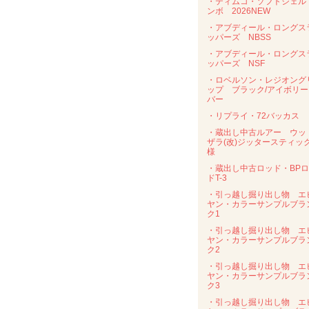
・ティムコ・ソフトシェル
ンボ 2026NEW
・アブディール・ロングス
ッパーズ NBSS
・アブディール・ロングス
ッパーズ NSF
・ロベルソン・レジオング
ップ ブラック/アイボリー
バー
・リプライ・72バッカス
・蔵出し中古ルアー ウッ
ザラ(改)ジッタースティッ
様
・蔵出し中古ロッド・BP
ドT-3
・引っ越し掘り出し物 エ
ヤン・カラーサンプルブラ
ク1
・引っ越し掘り出し物 エ
ヤン・カラーサンプルブラ
ク2
・引っ越し掘り出し物 エ
ヤン・カラーサンプルブラ
ク3
・引っ越し掘り出し物 エ