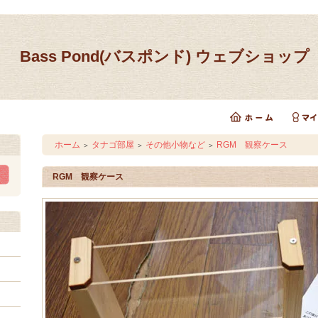
Bass Pond(バスポンド) ウェブショップ
ホーム
タナゴ部屋
その他小物など
RGM 観察ケース
＞
＞
＞
RGM 観察ケース