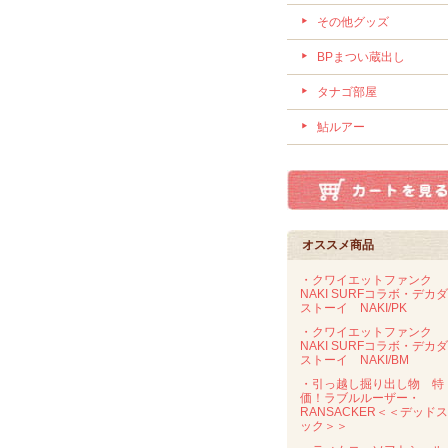
その他グッズ
BPまつい蔵出し
タナゴ部屋
鮎ルアー
オススメ商品
・クワイエットファンク
NAKI SURFコラボ・デカ
ストーイ NAKI/PK
・クワイエットファンク
NAKI SURFコラボ・デカ
ストーイ NAKI/BM
・引っ越し掘り出し物 特
価！ラブルルーザー・
RANSACKER＜＜デッド
ック＞＞