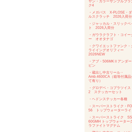
ヤン・カラーサンプルブラ
ク4
・メガバス X-PLOSE・
ルスクラッチ 2026入荷分
・ジャッカル・スリックベ
ト 2026入荷分
・ガウラクラフト・コイー
ー オオタナゴ
・クワイエットファンク・
ライイングオリフィー
2026NEW
・アブ・506MKⅡアンダ
ピン
・蔵出し中古リール・
Amb.4600CA（箱等付属品
て有り）
・グロデベ・コブラツイス
2 ステッカーセット
・ヘドンステッカー各種
・スーパーストライク・FO
56 トップウォーターライ
・スーパーストライク SS
60GMH トップウォーター
ラファイトマグナム