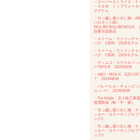
・スーパーストライク・Ｆ
－５６Ｍ トップウォータ
マグナム
・引っ越し掘り出し物・AB
バロネットBC-
561L/BC601L/BC601UL
頭展示品新品
・ストーム・ラトリンチャ
バグ CB08 2026モデル
・ストーム・ラトリンチャ
バグ CB06 2026モデル
・ティムコ・ステスルペッ
ー70FS-R 2026NEW
・ABU・MAX-X EZCAST
７ 2026NEW
・バレーヒル・チョッピン
ョッパー 2026NEW
・Try-Angle・五十鈴工業
質潤滑油（軟・中・硬）
・引っ越し掘り出し物 チ
ッカー・カラーサンプルブ
ンク1
・引っ越し掘り出し物 チ
ッカー・カラーサンプルブ
ンク3