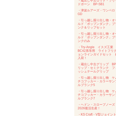
・蔵出し中古ロッド・ソリ
ドボーン BP-SB1
・津波ルアーズ・ワンペ
GD
・引っ越し掘り出し物・オ
ルド「ポップンダンク」ブ
ンク＆リップセット
・引っ越し掘り出し物・オ
ルド「ポップンダンク」ブ
ンクのみ
・Try-Angle イスズ工業
BC42系等用 ライトフリ
ョンラインガイドセット 
入荷！
・蔵出し中古グリップ B
リップ・セミクランク フ
ッシュテールグリップ
・引っ越し掘り出し物 ケ
チコフッカー・カラーサン
ルブランク5
・引っ越し掘り出し物 ケ
チコフッカー・カラーサン
ルブランク7
・ヘドン・スロープノー
2026復活生産！
・KS Craft・V型ジョイン