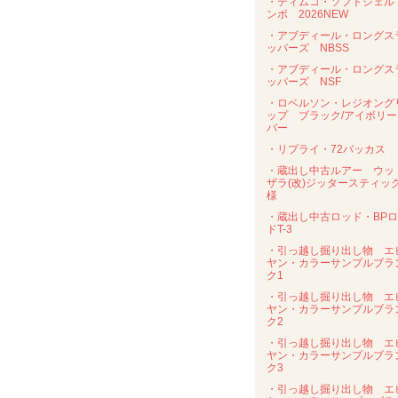
・ティムコ・ソフトシェル
ンボ 2026NEW
・アブディール・ロングス
ッパーズ NBSS
・アブディール・ロングス
ッパーズ NSF
・ロベルソン・レジオング
ップ ブラック/アイボリー
バー
・リプライ・72バッカス
・蔵出し中古ルアー ウッ
ザラ(改)ジッタースティッ
様
・蔵出し中古ロッド・BP
ドT-3
・引っ越し掘り出し物 エ
ヤン・カラーサンプルブラ
ク1
・引っ越し掘り出し物 エ
ヤン・カラーサンプルブラ
ク2
・引っ越し掘り出し物 エ
ヤン・カラーサンプルブラ
ク3
・引っ越し掘り出し物 エ