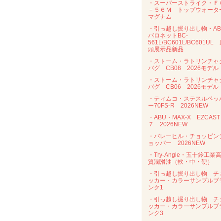
・スーパーストライク・Ｆ
－５６Ｍ トップウォータ
マグナム
・引っ越し掘り出し物・AB
バロネットBC-
561L/BC601L/BC601UL
頭展示品新品
・ストーム・ラトリンチャ
バグ CB08 2026モデル
・ストーム・ラトリンチャ
バグ CB06 2026モデル
・ティムコ・ステスルペッ
ー70FS-R 2026NEW
・ABU・MAX-X EZCAST
７ 2026NEW
・バレーヒル・チョッピン
ョッパー 2026NEW
・Try-Angle・五十鈴工業
質潤滑油（軟・中・硬）
・引っ越し掘り出し物 チ
ッカー・カラーサンプルブ
ンク1
・引っ越し掘り出し物 チ
ッカー・カラーサンプルブ
ンク3