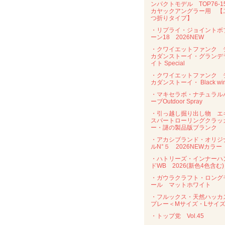
ンパクトモデル TOP76-
カヤックアングラー用 【
つ折りタイプ】
・リプライ・ジョイントボ
ーン18 2026NEW
・クワイエットファンク 
カダンストーイ・グランデ
イト Special
・クワイエットファンク 
カダンストーイ・ Black wi
・マキセラボ・ナチュラル
ーブOutdoor Spray
・引っ越し掘り出し物 エ
スパートローリングクラッ
ー・謎の製品版ブランク
・アカシブランド・オリジ
ルN°５ 2026NEWカラー
・ハトリーズ・インナーハ
ドWB 2026(新色4色含む)
・ガウラクラフト・ロング
ール マットホワイト
・フルックス・天然ハッカ
プレー＜Mサイズ・Lサイ
・トップ党 Vol.45