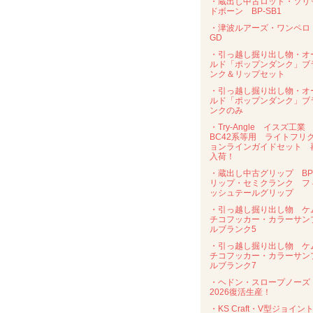
・蔵出し中古ロッド・ソリ
ドボーン BP-SB1
・津波ルアーズ・ワンペ
GD
・引っ越し掘り出し物・オ
ルド「ポップンダンク」ブ
ンク＆リップセット
・引っ越し掘り出し物・オ
ルド「ポップンダンク」ブ
ンクのみ
・Try-Angle イスズ工業
BC42系等用 ライトフリ
ョンラインガイドセット 
入荷！
・蔵出し中古グリップ B
リップ・セミクランク フ
ッシュテールグリップ
・引っ越し掘り出し物 ケ
チコフッカー・カラーサン
ルブランク5
・引っ越し掘り出し物 ケ
チコフッカー・カラーサン
ルブランク7
・ヘドン・スロープノー
2026復活生産！
・KS Craft・V型ジョイン