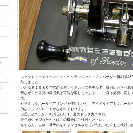
ツ
ー
ファクトリーチューンモデルのクラッシック・アンバサダー復刻版45
荷しました。
他
いわゆる１９８０年代の山型サイドカップモデルで、細部にわたり忠
昔ながらの外見の雰囲気は可能な限りそのままに、中身は必要に応じ
様。
セラミックボールベアリングを使用したり、アイドルギアを２ボール
的なアップグレートがなされております。
自重362グラム、ギア比5.3：1、最大ドラグ力７キロ。
去年買いそびれたヒトはこの機会にご検討ください。
もちろん、去年一旦予約をキャンセルさせていただいた方もご検討い