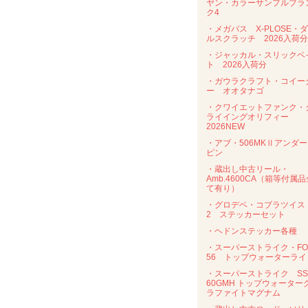
ヤン・カラーサンプルブラ
ク4
・メガバス X-PLOSE・
ルスクラッチ 2026入荷分
・ジャッカル・スリックベ
ト 2026入荷分
・ガウラクラフト・コイー
ー オオタナゴ
・クワイエットファンク・
ライイングオリフィー
2026NEW
・アブ・506MKⅡアンダ
ピン
・蔵出し中古リール・
Amb.4600CA（箱等付属品
て有り）
・グロデベ・コブラツイス
2 ステッカーセット
・ヘドンステッカー各種
・スーパーストライク・FO
56 トップウォーターライ
・スーパーストライク SS
60GMH トップウォーター
ラファイトマグナム