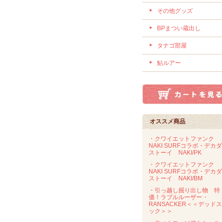
その他グッズ
BPまつい蔵出し
タナゴ部屋
鮎ルアー
オススメ商品
・クワイエットファンク
NAKI SURFコラボ・デカ
ストーイ NAKI/PK
・クワイエットファンク
NAKI SURFコラボ・デカ
ストーイ NAKI/BM
・引っ越し掘り出し物 特
価！ラブルルーザー・
RANSACKER＜＜デッド
ック＞＞