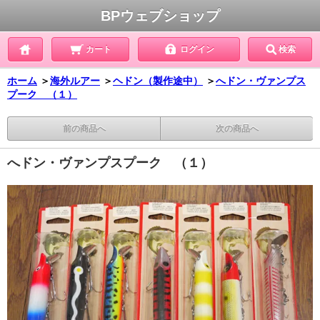
BPウェブショップ
カート
ログイン
検索
ホーム
＞
海外ルアー
＞
ヘドン（製作途中）
＞
へドン・ヴァンプス
プーク （１）
前の商品へ
次の商品へ
へドン・ヴァンプスプーク （１）