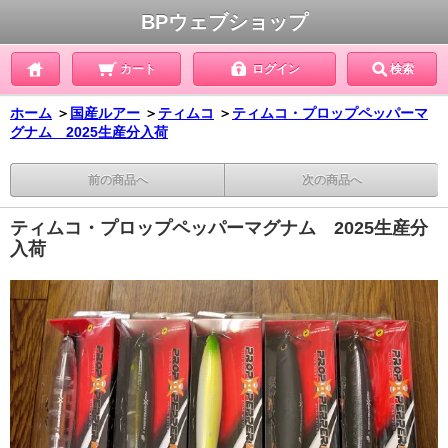
BPウェブショップ
カート
ログイン
検索
ホーム
＞
国産ルアー
＞
ティムコ
＞
ティムコ・プロップペッパーマ
グナム 2025生産分入荷
前の商品へ
次の商品へ
ティムコ・プロップペッパーマグナム 2025生産分
入荷