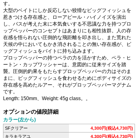
す。
大型のベイトにしか反応しない狡猾なビッグフィッシュを
惹きつける存在感と、ローアピール・ハイノイズを演出
し、バスが考えた末に本気食いする不思議な力を持つプロ
ップペッパーのコンセプトはあまりにも相性抜群。人の存
在感を悟られない圧倒的な飛距離を叩き出し、また荒れた
天候の中においてもかき消されることの無い存在感が、ビ
ッグフィッシュをバイトに持ち込みます。
プロップペッパーの持つペラの力を活かすため、ペラ・ヒ
ートン・カップワッシャーは、意図的に従来サイズを踏
襲。圧倒的釣果をもたらすプロップペッパーの力はそのま
まに、ビッグフィッシュを食わせるためにボディサイズの
存在感を高めたルアー、それがプロップペッパーマグナム
です。
Length: 150mm、Weight: 45g class。。
オプションの値段詳細
カラー(左から)
SFクリアー
4,300円(税込4,730円)
キラキラアユ
4,300円(税込4,730円)