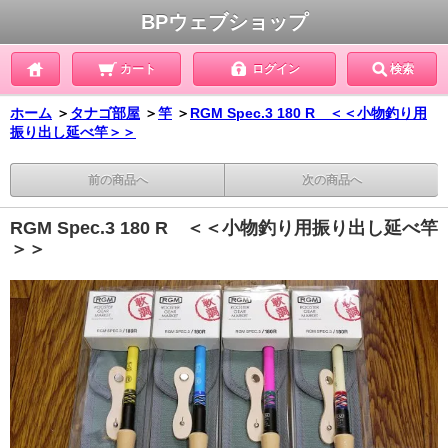
BPウェブショップ
カート
ログイン
検索
ホーム
＞
タナゴ部屋
＞
竿
＞
RGM Spec.3 180 R ＜＜小物釣り用
振り出し延べ竿＞＞
前の商品へ
次の商品へ
RGM Spec.3 180 R ＜＜小物釣り用振り出し延べ竿
＞＞