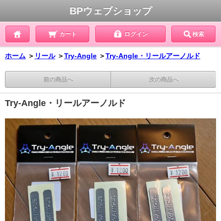
BPウェブショップ
カート
ログイン
検索
ホーム
＞
リール
＞
Try-Angle
＞
Try-Angle・リールアーノルド
前の商品へ
次の商品へ
Try-Angle・リールアーノルド