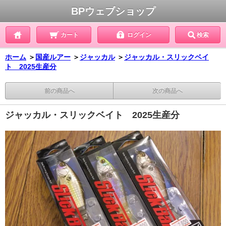
BPウェブショップ
カート
ログイン
検索
ホーム
＞
国産ルアー
＞
ジャッカル
＞
ジャッカル・スリックベイ
ト 2025生産分
前の商品へ
次の商品へ
ジャッカル・スリックベイト 2025生産分