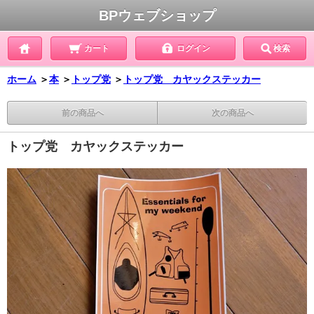
BPウェブショップ
カート
ログイン
検索
ホーム
＞
本
＞
トップ党
＞
トップ党 カヤックステッカー
前の商品へ
次の商品へ
トップ党 カヤックステッカー