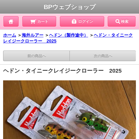
BPウェブショップ
カート
ログイン
検索
ホーム
＞
海外ルアー
＞
ヘドン（製作途中）
＞
ヘドン・タイニーク
レイジークローラー 2025
前の商品へ
次の商品へ
ヘドン・タイニークレイジークローラー 2025