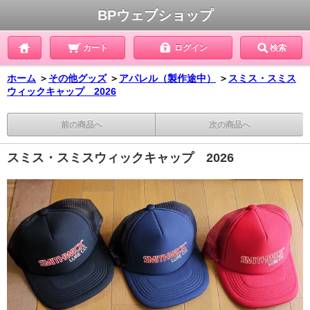
BPウェブショップ
カート
ログイン
検索
ホーム
＞
その他グッズ
＞
アパレル（製作途中）
＞
スミス・スミス
ウィックキャップ 2026
前の商品へ
次の商品へ
スミス・スミスウィックキャップ 2026