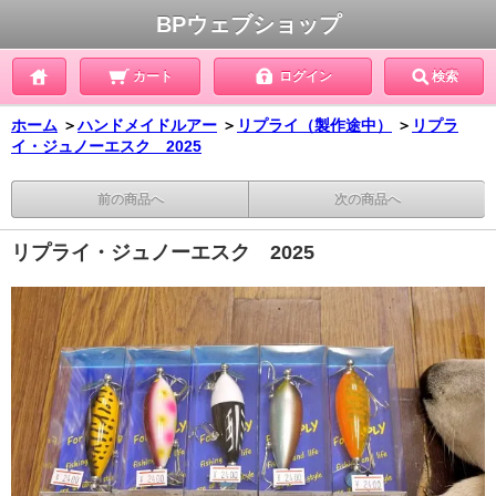
BPウェブショップ
カート
ログイン
検索
ホーム
＞
ハンドメイドルアー
＞
リプライ（製作途中）
＞
リプラ
イ・ジュノーエスク 2025
前の商品へ
次の商品へ
リプライ・ジュノーエスク 2025