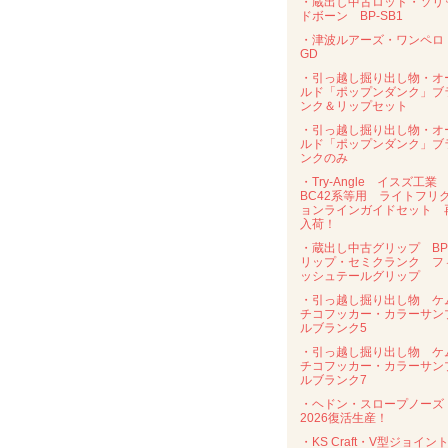
・蔵出し中古ロッド・ソリ
ドボーン BP-SB1
・津波ルアーズ・ワンペ
GD
・引っ越し掘り出し物・オ
ルド「ポップンダンク」ブ
ンク＆リップセット
・引っ越し掘り出し物・オ
ルド「ポップンダンク」ブ
ンクのみ
・Try-Angle イスズ工業
BC42系等用 ライトフリ
ョンラインガイドセット 
入荷！
・蔵出し中古グリップ B
リップ・セミクランク フ
ッシュテールグリップ
・引っ越し掘り出し物 ケ
チコフッカー・カラーサン
ルブランク5
・引っ越し掘り出し物 ケ
チコフッカー・カラーサン
ルブランク7
・ヘドン・スロープノー
2026復活生産！
・KS Craft・V型ジョイン