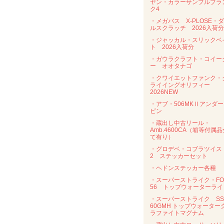
ヤン・カラーサンプルブラ
ク4
・メガバス X-PLOSE・
ルスクラッチ 2026入荷分
・ジャッカル・スリックベ
ト 2026入荷分
・ガウラクラフト・コイー
ー オオタナゴ
・クワイエットファンク・
ライイングオリフィー
2026NEW
・アブ・506MKⅡアンダ
ピン
・蔵出し中古リール・
Amb.4600CA（箱等付属品
て有り）
・グロデベ・コブラツイス
2 ステッカーセット
・ヘドンステッカー各種
・スーパーストライク・FO
56 トップウォーターライ
・スーパーストライク SS
60GMH トップウォーター
ラファイトマグナム