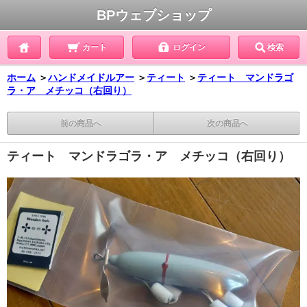
BPウェブショップ
カート
ログイン
検索
ホーム
＞
ハンドメイドルアー
＞
ティート
＞
ティート マンドラゴ
ラ・ア メチッコ（右回り）
前の商品へ
次の商品へ
ティート マンドラゴラ・ア メチッコ（右回り）