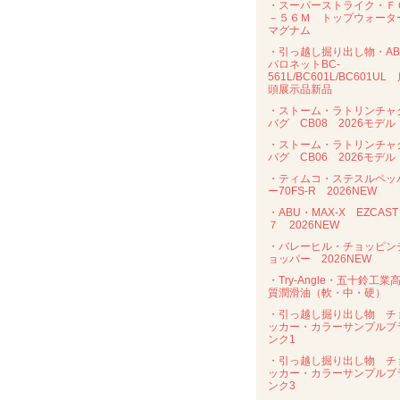
・スーパーストライク・Ｆ
－５６Ｍ トップウォータ
マグナム
・引っ越し掘り出し物・AB
バロネットBC-
561L/BC601L/BC601UL
頭展示品新品
・ストーム・ラトリンチャ
バグ CB08 2026モデル
・ストーム・ラトリンチャ
バグ CB06 2026モデル
・ティムコ・ステスルペッ
ー70FS-R 2026NEW
・ABU・MAX-X EZCAST
７ 2026NEW
・バレーヒル・チョッピン
ョッパー 2026NEW
・Try-Angle・五十鈴工業
質潤滑油（軟・中・硬）
・引っ越し掘り出し物 チ
ッカー・カラーサンプルブ
ンク1
・引っ越し掘り出し物 チ
ッカー・カラーサンプルブ
ンク3