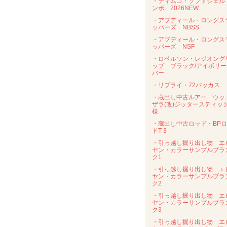
・ティムコ・ソフトシェル
ンボ 2026NEW
・アブディール・ロングス
ッパーズ NBSS
・アブディール・ロングス
ッパーズ NSF
・ロベルソン・レジオング
ップ ブラック/アイボリー
バー
・リプライ・72バッカス
・蔵出し中古ルアー ウッ
ザラ(改)ジッタースティッ
様
・蔵出し中古ロッド・BP
ドT-3
・引っ越し掘り出し物 エ
ヤン・カラーサンプルブラ
ク1
・引っ越し掘り出し物 エ
ヤン・カラーサンプルブラ
ク2
・引っ越し掘り出し物 エ
ヤン・カラーサンプルブラ
ク3
・引っ越し掘り出し物 エ