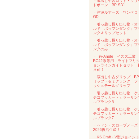
・蔵出し中古ロッド・ソリ
ドボーン BP-SB1
・津波ルアーズ・ワンペ
GD
・引っ越し掘り出し物・オ
ルド「ポップンダンク」ブ
ンク＆リップセット
・引っ越し掘り出し物・オ
ルド「ポップンダンク」ブ
ンクのみ
・Try-Angle イスズ工業
BC42系等用 ライトフリ
ョンラインガイドセット 
入荷！
・蔵出し中古グリップ B
リップ・セミクランク フ
ッシュテールグリップ
・引っ越し掘り出し物 ケ
チコフッカー・カラーサン
ルブランク5
・引っ越し掘り出し物 ケ
チコフッカー・カラーサン
ルブランク7
・ヘドン・スロープノー
2026復活生産！
・KS Craft・V型ジョイン