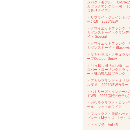
ンパクトモデル TOP76-
カヤックアングラー用 【
つ折りタイプ】
・リプライ・ジョイントボ
ーン18 2026NEW
・クワイエットファンク 
カダンストーイ・グランデ
イト Special
・クワイエットファンク 
カダンストーイ・ Black wi
・マキセラボ・ナチュラル
ーブOutdoor Spray
・引っ越し掘り出し物 エ
スパートローリングクラッ
ー・謎の製品版ブランク
・アカシブランド・オリジ
ルN°５ 2026NEWカラー
・ハトリーズ・インナーハ
ドWB 2026(新色4色含む)
・ガウラクラフト・ロング
ール マットホワイト
・フルックス・天然ハッカ
プレー＜Mサイズ・Lサイ
・トップ党 Vol.45