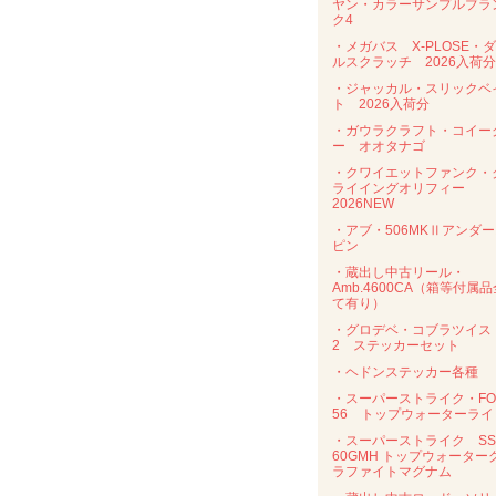
ヤン・カラーサンプルブラ
ク4
・メガバス X-PLOSE・
ルスクラッチ 2026入荷分
・ジャッカル・スリックベ
ト 2026入荷分
・ガウラクラフト・コイー
ー オオタナゴ
・クワイエットファンク・
ライイングオリフィー
2026NEW
・アブ・506MKⅡアンダ
ピン
・蔵出し中古リール・
Amb.4600CA（箱等付属品
て有り）
・グロデベ・コブラツイス
2 ステッカーセット
・ヘドンステッカー各種
・スーパーストライク・FO
56 トップウォーターライ
・スーパーストライク SS
60GMH トップウォーター
ラファイトマグナム