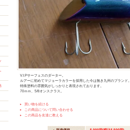
ツ
ー
V.I.Pサーフェスのダーター。
ルアーに初めてマジョーラカラーを採用した今は無き九州のブランド
他
特殊塗料の雰囲気がしっかりと表現されております。
70ｍｍ、5/8オンスクラス。
買い物を続ける
この商品について問い合わせる
この商品を友達に教える