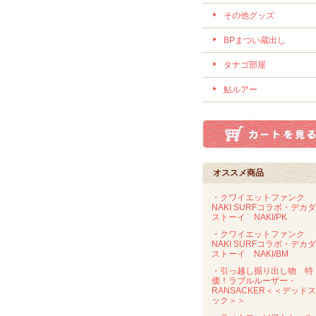
その他グッズ
BPまつい蔵出し
タナゴ部屋
鮎ルアー
オススメ商品
・クワイエットファンク
NAKI SURFコラボ・デカ
ストーイ NAKI/PK
・クワイエットファンク
NAKI SURFコラボ・デカ
ストーイ NAKI/BM
・引っ越し掘り出し物 特
価！ラブルルーザー・
RANSACKER＜＜デッド
ック＞＞