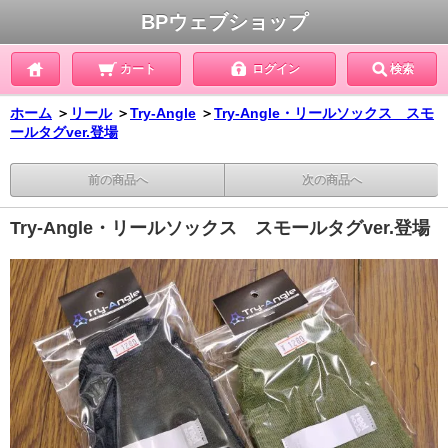
BPウェブショップ
カート
ログイン
検索
ホーム
＞
リール
＞
Try-Angle
＞
Try-Angle・リールソックス スモ
ールタグver.登場
前の商品へ
次の商品へ
Try-Angle・リールソックス スモールタグver.登場