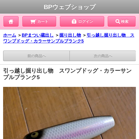
BPウェブショップ
カート
ログイン
検索
ホーム
＞
BPまつい蔵出し
＞
掘り出し物
＞
引っ越し掘り出し物 ス
ワンプドッグ・カラーサンプルブランク5
前の商品へ
次の商品へ
引っ越し掘り出し物 スワンプドッグ・カラーサン
プルブランク5