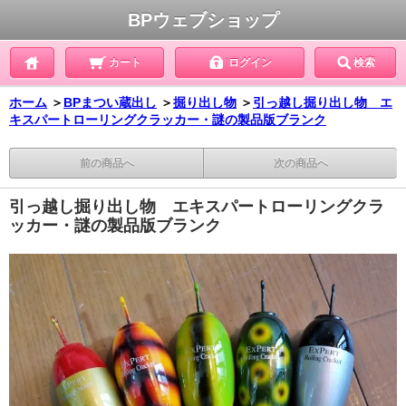
BPウェブショップ
カート
ログイン
検索
ホーム
＞
BPまつい蔵出し
＞
掘り出し物
＞
引っ越し掘り出し物 エ
キスパートローリングクラッカー・謎の製品版ブランク
前の商品へ
次の商品へ
引っ越し掘り出し物 エキスパートローリングクラ
ッカー・謎の製品版ブランク